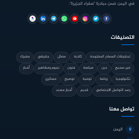
في اليمن ضمن مبادرة "سفراء الجزيرة".
التصنيفات
تحقيقات المصادر المفتوحة
كاذبة
مضلل
حقيقي
مفبرك
غير صحيح
دين
سياسة
فنون
نجوم ومشاهير
أخبار
تكنولوجيا
رياضة
توعية
توضيح
عسكري
رصد التواصل الاجتماعي
قديم
أخبار مسند
تواصل معنا
اليمن