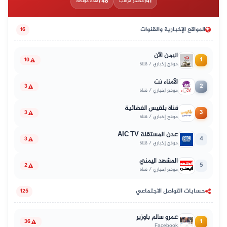
748
141
مصدر مراقب
مادة موثّقة
المواقع الإخبارية والقنوات
16
اليمن الآن
1
10
موقع إخباري / قناة
الأمناء نت
2
3
موقع إخباري / قناة
قناة بلقيس الفضائية
3
3
موقع إخباري / قناة
عدن المستقلة AIC TV
4
3
موقع إخباري / قناة
المشهد اليمني
5
2
موقع إخباري / قناة
حسابات التواصل الاجتماعي
125
عمرو سالم باوزير
1
36
Facebook