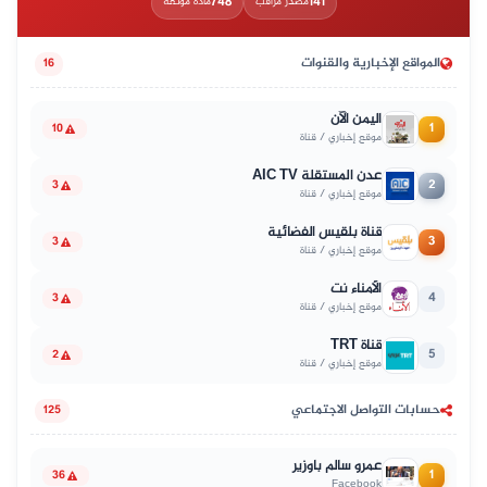
748
141
مصدر مراقب
مادة موثّقة
المواقع الإخبارية والقنوات
16
اليمن الآن
1
10
موقع إخباري / قناة
عدن المستقلة AIC TV
2
3
موقع إخباري / قناة
قناة بلقيس الفضائية
3
3
موقع إخباري / قناة
الأمناء نت
4
3
موقع إخباري / قناة
قناة TRT
5
2
موقع إخباري / قناة
حسابات التواصل الاجتماعي
125
عمرو سالم باوزير
1
36
Facebook