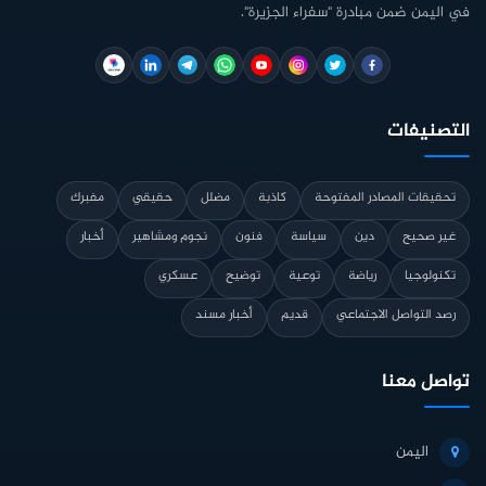
في اليمن ضمن مبادرة "سفراء الجزيرة".
التصنيفات
تحقيقات المصادر المفتوحة
كاذبة
مضلل
حقيقي
مفبرك
غير صحيح
دين
سياسة
فنون
نجوم ومشاهير
أخبار
تكنولوجيا
رياضة
توعية
توضيح
عسكري
رصد التواصل الاجتماعي
قديم
أخبار مسند
تواصل معنا
اليمن