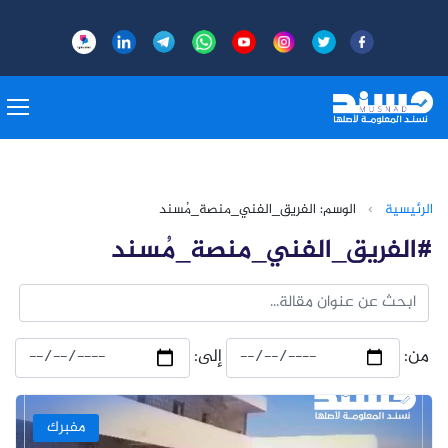
الرئيسية
›
الوسم: الفريق_الفني_منصة_مُسند
#الفريق_الفني_منصة_مُسند
من:
إلى:
مفبرك