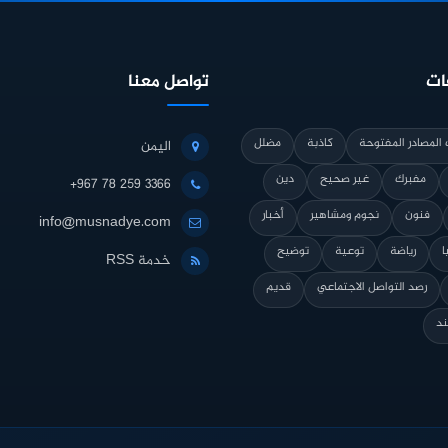
ات
تواصل معنا
المصادر المفتوحة
كاذبة
مضلل
اليمن
مفبرك
غير صحيح
دين
+967 78 259 3366
فنون
نجوم ومشاهير
أخبار
info@musnadye.com
ا
رياضة
توعية
توضيح
خدمة RSS
رصد التواصل الاجتماعي
قديم
ند