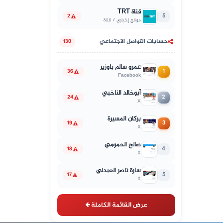
قناة TRT
5
2
موقع إخباري / قناة
حسابات التواصل الاجتماعي
130
عمرو سالم باوزير
1
36
Facebook
أبوخالد الناخبي
2
24
X
بركان المسيرة
3
19
X
صالح الحمومي
4
18
X
سارة ناصر العبدلي
5
17
X
عرض القائمة الكاملة