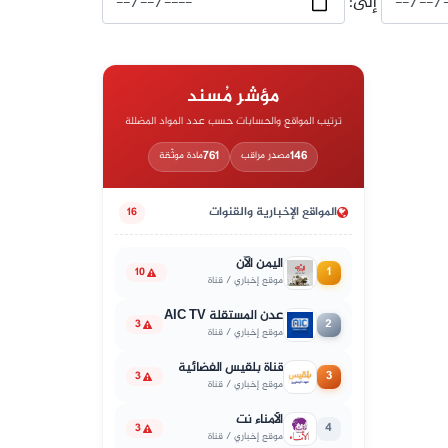
إلى:
مؤشر مُسند
ترتيب المواقع والحسابات حسب عدد المواد المضللة
761
146
مصدر مراقب
مادة موثّقة
المواقع الإخبارية والقنوات
16
اليمن الآن
1
10
موقع إخباري / قناة
عدن المستقلة AIC TV
2
3
موقع إخباري / قناة
قناة بلقيس الفضائية
3
3
موقع إخباري / قناة
الأمناء نت
4
3
موقع إخباري / قناة