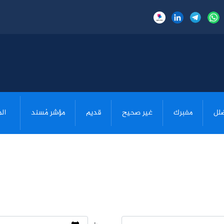
لل
مفبرك
غير صحيح
قديم
مؤشر مُسند
ال