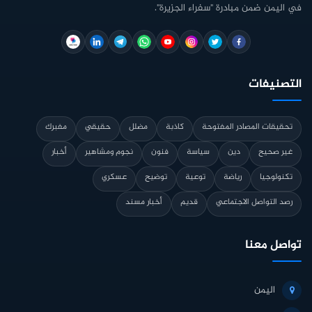
في اليمن ضمن مبادرة "سفراء الجزيرة".
التصنيفات
تحقيقات المصادر المفتوحة
كاذبة
مضلل
حقيقي
مفبرك
غير صحيح
دين
سياسة
فنون
نجوم ومشاهير
أخبار
تكنولوجيا
رياضة
توعية
توضيح
عسكري
رصد التواصل الاجتماعي
قديم
أخبار مسند
تواصل معنا
اليمن