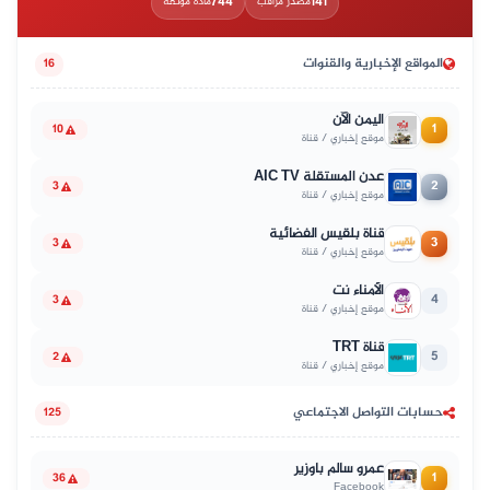
744
141
مصدر مراقب
مادة موثّقة
المواقع الإخبارية والقنوات
16
اليمن الآن
1
10
موقع إخباري / قناة
عدن المستقلة AIC TV
2
3
موقع إخباري / قناة
قناة بلقيس الفضائية
3
3
موقع إخباري / قناة
الأمناء نت
4
3
موقع إخباري / قناة
قناة TRT
5
2
موقع إخباري / قناة
حسابات التواصل الاجتماعي
125
عمرو سالم باوزير
1
36
Facebook