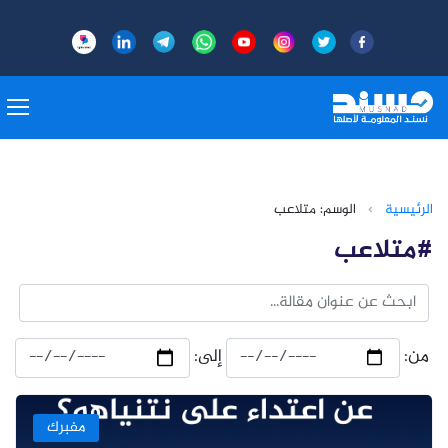
الرئيسية
›
الوسم: متلاعب
#متلاعب
من:
إلى:
مفبرك