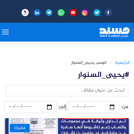
الرئيسية
›
الوسم: يحيى_السنوار
#يحيى_السنوار
من:
إلى:
مفبرك