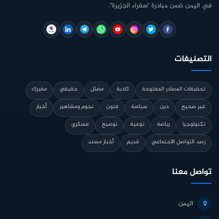
في اليمن ضمن مبادرة "سفراء الجزيرة".
التصنيفات
تحقيقات المصادر المفتوحة
كاذبة
مضلل
حقيقي
مفبرك
غير صحيح
دين
سياسة
فنون
نجوم ومشاهير
أخبار
تكنولوجيا
رياضة
توعية
توضيح
عسكري
رصد التواصل الاجتماعي
قديم
أخبار مسند
تواصل معنا
اليمن