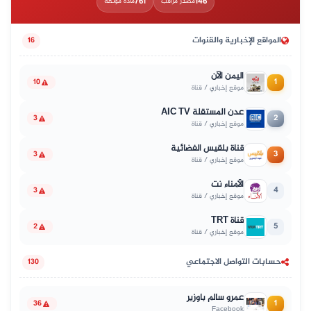
761
146
مصدر مراقب
مادة موثّقة
المواقع الإخبارية والقنوات
16
اليمن الآن
1
10
موقع إخباري / قناة
عدن المستقلة AIC TV
2
3
موقع إخباري / قناة
قناة بلقيس الفضائية
3
3
موقع إخباري / قناة
الأمناء نت
4
3
موقع إخباري / قناة
قناة TRT
5
2
موقع إخباري / قناة
حسابات التواصل الاجتماعي
130
عمرو سالم باوزير
1
36
Facebook