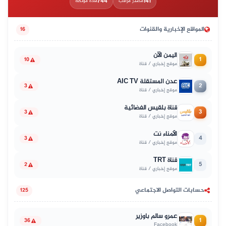
744
141
مصدر مراقب
مادة موثّقة
المواقع الإخبارية والقنوات
16
اليمن الآن
1
10
موقع إخباري / قناة
عدن المستقلة AIC TV
2
3
موقع إخباري / قناة
قناة بلقيس الفضائية
3
3
موقع إخباري / قناة
الأمناء نت
4
3
موقع إخباري / قناة
قناة TRT
5
2
موقع إخباري / قناة
حسابات التواصل الاجتماعي
125
عمرو سالم باوزير
1
36
Facebook