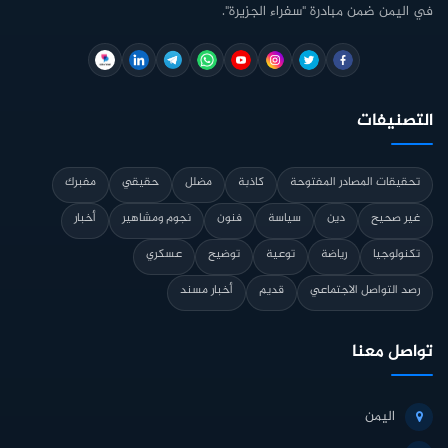
في اليمن ضمن مبادرة "سفراء الجزيرة".
التصنيفات
تحقيقات المصادر المفتوحة
كاذبة
مضلل
حقيقي
مفبرك
غير صحيح
دين
سياسة
فنون
نجوم ومشاهير
أخبار
تكنولوجيا
رياضة
توعية
توضيح
عسكري
رصد التواصل الاجتماعي
قديم
أخبار مسند
تواصل معنا
اليمن