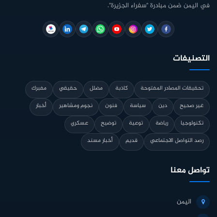
في اليمن ضمن مبادرة "سفراء الجزيرة".
التصنيفات
تحقيقات المصادر المفتوحة
كاذبة
مضلل
حقيقي
مفبرك
غير صحيح
دين
سياسة
فنون
نجوم ومشاهير
أخبار
تكنولوجيا
رياضة
توعية
توضيح
عسكري
رصد التواصل الاجتماعي
قديم
أخبار مسند
تواصل معنا
اليمن