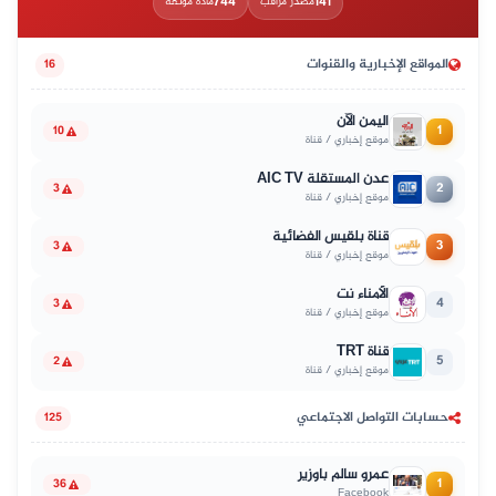
744
141
مصدر مراقب
مادة موثّقة
المواقع الإخبارية والقنوات
16
اليمن الآن
1
10
موقع إخباري / قناة
عدن المستقلة AIC TV
2
3
موقع إخباري / قناة
قناة بلقيس الفضائية
3
3
موقع إخباري / قناة
الأمناء نت
4
3
موقع إخباري / قناة
قناة TRT
5
2
موقع إخباري / قناة
حسابات التواصل الاجتماعي
125
عمرو سالم باوزير
1
36
Facebook