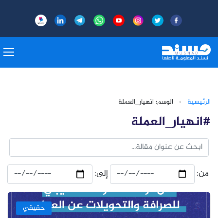
الرئيسية
›
الوسم: انهيار_العملة
#انهيار_العملة
من:
إلى:
حقيقي