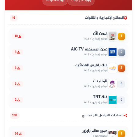
761
146
مصدر مراقب
مادة موثّقة
المواقع الإخبارية والقنوات
16
اليمن الآن
1
10
موقع إخباري / قناة
عدن المستقلة AIC TV
2
3
موقع إخباري / قناة
قناة بلقيس الفضائية
3
3
موقع إخباري / قناة
الأمناء نت
4
3
موقع إخباري / قناة
قناة TRT
5
2
موقع إخباري / قناة
حسابات التواصل الاجتماعي
130
عمرو سالم باوزير
1
36
Facebook