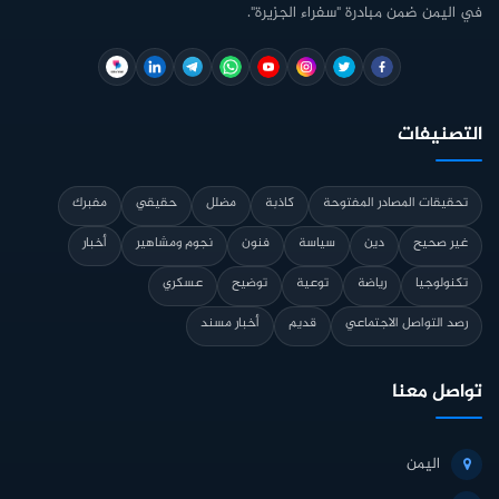
في اليمن ضمن مبادرة "سفراء الجزيرة".
التصنيفات
تحقيقات المصادر المفتوحة
كاذبة
مضلل
حقيقي
مفبرك
غير صحيح
دين
سياسة
فنون
نجوم ومشاهير
أخبار
تكنولوجيا
رياضة
توعية
توضيح
عسكري
رصد التواصل الاجتماعي
قديم
أخبار مسند
تواصل معنا
اليمن