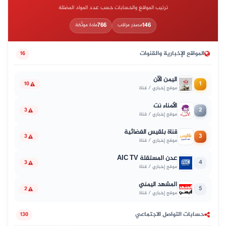
ترتيب المواقع والحسابات حسب عدد المواد المضللة
766
146
مصدر مراقب
مادة موثّقة
المواقع الإخبارية والقنوات
16
اليمن الآن
1
10
موقع إخباري / قناة
الأمناء نت
2
3
موقع إخباري / قناة
قناة بلقيس الفضائية
3
3
موقع إخباري / قناة
عدن المستقلة AIC TV
4
3
موقع إخباري / قناة
المشهد اليمني
5
2
موقع إخباري / قناة
حسابات التواصل الاجتماعي
130