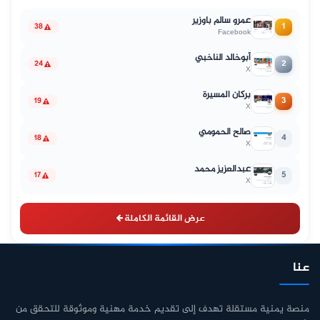
عمرو سالم باوزير
1
38
Facebook
أبوخالد الناخبي
2
24
X
بركان المسيرة
3
19
X
صالح الحمومي
4
18
X
عبدالعزيز محمد
5
17
X
عرض القائمة الكاملة
عنا
منصة يمنية مستقلة تهدف إلى تقديم خدمة مهنية وموثوقة للتحقق من