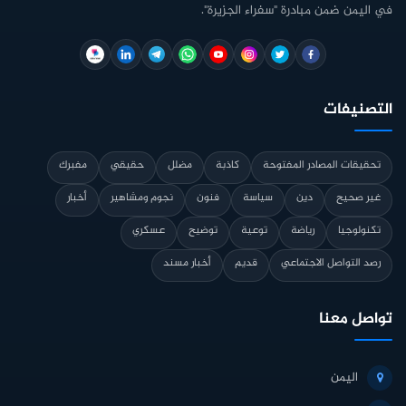
في اليمن ضمن مبادرة "سفراء الجزيرة".
التصنيفات
تحقيقات المصادر المفتوحة
كاذبة
مضلل
حقيقي
مفبرك
غير صحيح
دين
سياسة
فنون
نجوم ومشاهير
أخبار
تكنولوجيا
رياضة
توعية
توضيح
عسكري
رصد التواصل الاجتماعي
قديم
أخبار مسند
تواصل معنا
اليمن