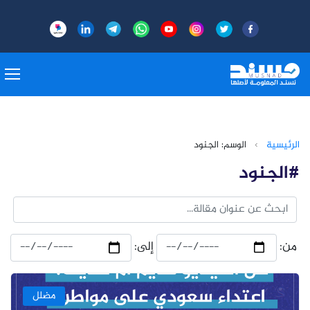
الرئيسية
›
الوسم: الجنود
#الجنود
من:
إلى:
مضلل