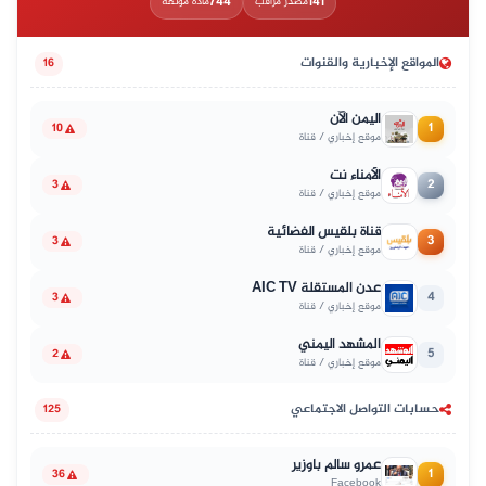
744
141
مصدر مراقب
مادة موثّقة
المواقع الإخبارية والقنوات
16
اليمن الآن
1
10
موقع إخباري / قناة
الأمناء نت
2
3
موقع إخباري / قناة
قناة بلقيس الفضائية
3
3
موقع إخباري / قناة
عدن المستقلة AIC TV
4
3
موقع إخباري / قناة
المشهد اليمني
5
2
موقع إخباري / قناة
حسابات التواصل الاجتماعي
125
عمرو سالم باوزير
1
36
Facebook