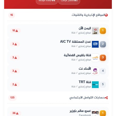
744
141
مصدر مراقب
مادة موثّقة
المواقع الإخبارية والقنوات
16
اليمن الآن
1
10
موقع إخباري / قناة
عدن المستقلة AIC TV
2
3
موقع إخباري / قناة
قناة بلقيس الفضائية
3
3
موقع إخباري / قناة
الأمناء نت
4
3
موقع إخباري / قناة
قناة TRT
5
2
موقع إخباري / قناة
حسابات التواصل الاجتماعي
125
عمرو سالم باوزير
1
36
Facebook