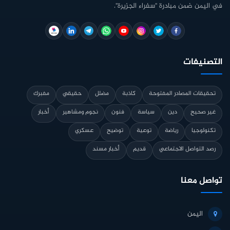
في اليمن ضمن مبادرة "سفراء الجزيرة".
التصنيفات
تحقيقات المصادر المفتوحة
كاذبة
مضلل
حقيقي
مفبرك
غير صحيح
دين
سياسة
فنون
نجوم ومشاهير
أخبار
تكنولوجيا
رياضة
توعية
توضيح
عسكري
رصد التواصل الاجتماعي
قديم
أخبار مسند
تواصل معنا
اليمن