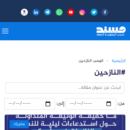
الرئيسية
›
الوسم: النازحين
#النازحين
من:
إلى:
مفبرك