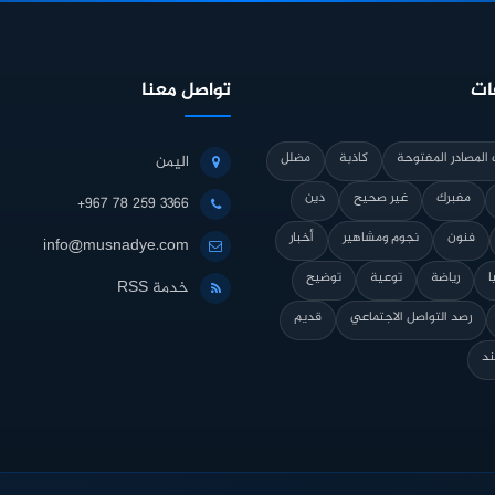
ات
تواصل معنا
المصادر المفتوحة
كاذبة
مضلل
اليمن
مفبرك
غير صحيح
دين
+967 78 259 3366
فنون
نجوم ومشاهير
أخبار
info@musnadye.com
ا
رياضة
توعية
توضيح
خدمة RSS
رصد التواصل الاجتماعي
قديم
ند