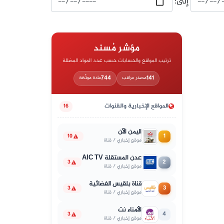
إلى:
مؤشر مُسند
ترتيب المواقع والحسابات حسب عدد المواد المضللة
744
141
مصدر مراقب
مادة موثّقة
المواقع الإخبارية والقنوات
16
اليمن الآن
1
10
موقع إخباري / قناة
عدن المستقلة AIC TV
2
3
موقع إخباري / قناة
قناة بلقيس الفضائية
3
3
موقع إخباري / قناة
الأمناء نت
4
3
موقع إخباري / قناة