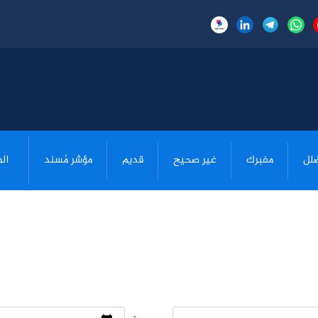
لل
مفبرك
غير صحيح
قديم
مؤشر مُسند
ال