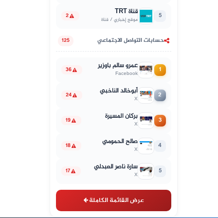
قناة TRT
5
2
موقع إخباري / قناة
حسابات التواصل الاجتماعي
125
عمرو سالم باوزير
1
36
Facebook
أبوخالد الناخبي
2
24
X
بركان المسيرة
3
19
X
صالح الحمومي
4
18
X
سارة ناصر العبدلي
5
17
X
عرض القائمة الكاملة