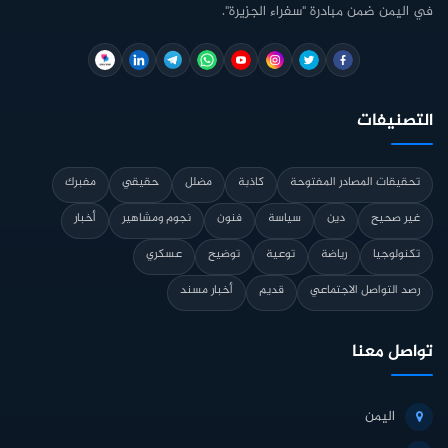
في اليمن ضمن مبادرة "سفراء الجزيرة".
التصنيفات
تحقيقات المصادر المفتوحة
كاذبة
مضلل
حقيقي
مفبرك
غير صحيح
دين
سياسة
فنون
نجوم ومشاهير
أخبار
تكنولوجيا
رياضة
توعية
توضيح
عسكري
رصد التواصل الاجتماعي
قديم
أخبار مسند
تواصل معنا
اليمن