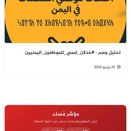
تحليل وسم : #خذلان_اممي_للموظفين_اليمنيين
23 يونيو 2024
مؤشر مُسند
ترتيب المواقع والحسابات حسب عدد المواد المضللة