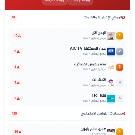
748
141
مصدر مراقب
مادة موثّقة
المواقع الإخبارية والقنوات
16
اليمن الآن
1
10
موقع إخباري / قناة
عدن المستقلة AIC TV
2
3
موقع إخباري / قناة
قناة بلقيس الفضائية
3
3
موقع إخباري / قناة
الأمناء نت
4
3
موقع إخباري / قناة
قناة TRT
5
2
موقع إخباري / قناة
حسابات التواصل الاجتماعي
125
عمرو سالم باوزير
1
36
Facebook