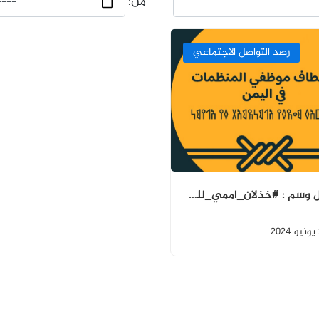
من:
رصد التواصل الاجتماعي
تحليل وسم : #خذلان_اممي_للموظفين_اليمنيين