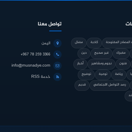
ات
تواصل معنا
المصادر المفتوحة
كاذبة
مضلل
اليمن
مفبرك
غير صحيح
دين
+967 78 259 3366
فنون
نجوم ومشاهير
أخبار
info@musnadye.com
ا
رياضة
توعية
توضيح
خدمة RSS
رصد التواصل الاجتماعي
قديم
ند