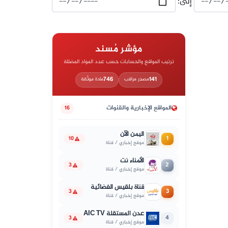
إلى:
مؤشر مُسند
ترتيب المواقع والحسابات حسب عدد المواد المضللة
746
141
مصدر مراقب
مادة موثّقة
المواقع الإخبارية والقنوات
16
اليمن الآن
1
10
موقع إخباري / قناة
الأمناء نت
2
3
موقع إخباري / قناة
قناة بلقيس الفضائية
3
3
موقع إخباري / قناة
عدن المستقلة AIC TV
4
3
موقع إخباري / قناة