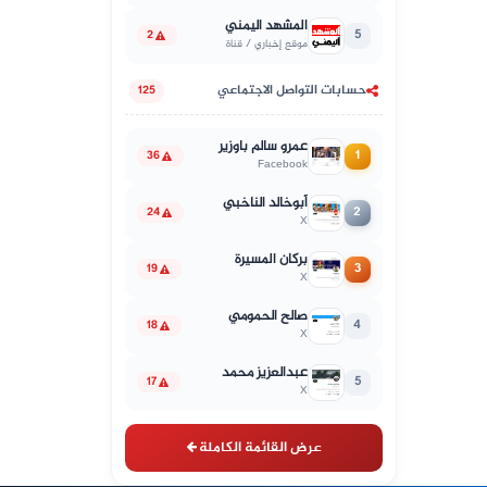
المشهد اليمني
5
2
موقع إخباري / قناة
حسابات التواصل الاجتماعي
125
عمرو سالم باوزير
1
36
Facebook
أبوخالد الناخبي
2
24
X
بركان المسيرة
3
19
X
صالح الحمومي
4
18
X
عبدالعزيز محمد
5
17
X
عرض القائمة الكاملة