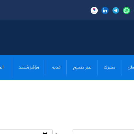
لل
مفبرك
غير صحيح
قديم
مؤشر مُسند
ال