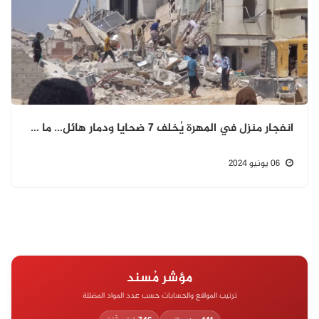
انفجار منزل في المهرة يُخلف 7 ضحايا ودمار هائل… ما هو السبب الحقيقي؟
06 يونيو 2024
مؤشر مُسند
ترتيب المواقع والحسابات حسب عدد المواد المضللة