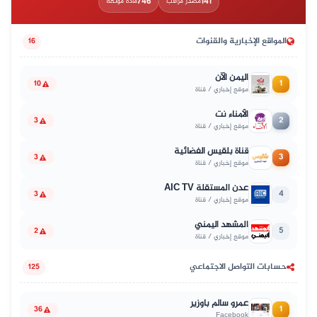
746
141
مصدر مراقب
مادة موثّقة
المواقع الإخبارية والقنوات
16
اليمن الآن
1
10
موقع إخباري / قناة
الأمناء نت
2
3
موقع إخباري / قناة
قناة بلقيس الفضائية
3
3
موقع إخباري / قناة
عدن المستقلة AIC TV
4
3
موقع إخباري / قناة
المشهد اليمني
5
2
موقع إخباري / قناة
حسابات التواصل الاجتماعي
125
عمرو سالم باوزير
1
36
Facebook