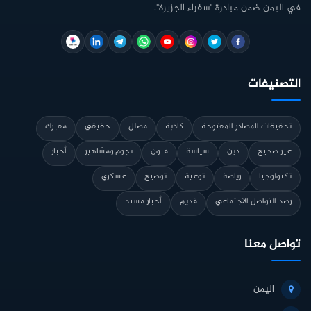
في اليمن ضمن مبادرة "سفراء الجزيرة".
التصنيفات
تحقيقات المصادر المفتوحة
كاذبة
مضلل
حقيقي
مفبرك
غير صحيح
دين
سياسة
فنون
نجوم ومشاهير
أخبار
تكنولوجيا
رياضة
توعية
توضيح
عسكري
رصد التواصل الاجتماعي
قديم
أخبار مسند
تواصل معنا
اليمن