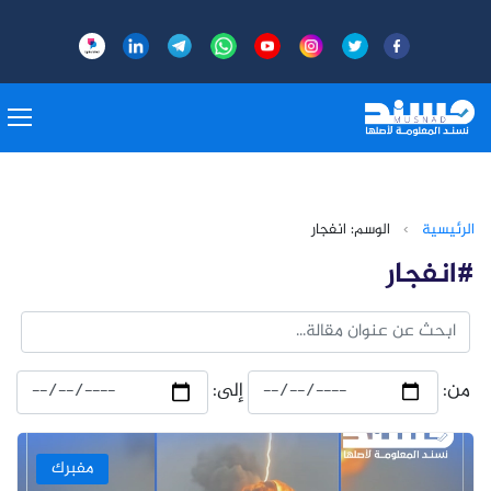
الرئيسية
›
الوسم: انفجار
#انفجار
من:
إلى:
مفبرك