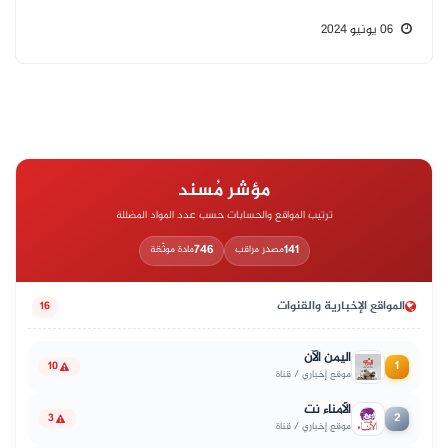
06 يونيو 2024
مؤشر مُسند
ترتيب المواقع والحسابات حسب عدد المواد المضللة
746
141
مصدر مراقب
مادة موثّقة
المواقع الإخبارية والقنوات
16
اليمن الآن
1
10
موقع إخباري / قناة
الأمناء نت
2
3
موقع إخباري / قناة