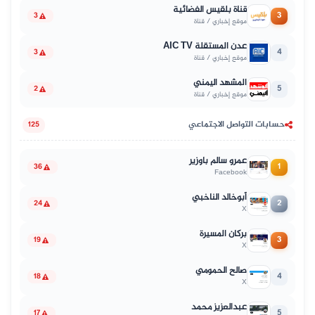
قناة بلقيس الفضائية
3
3
موقع إخباري / قناة
عدن المستقلة AIC TV
4
3
موقع إخباري / قناة
المشهد اليمني
5
2
موقع إخباري / قناة
حسابات التواصل الاجتماعي
125
عمرو سالم باوزير
1
36
Facebook
أبوخالد الناخبي
2
24
X
بركان المسيرة
3
19
X
صالح الحمومي
4
18
X
عبدالعزيز محمد
5
17