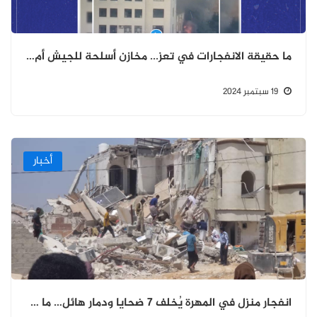
ما حقيقة الانفجارات في تعز... مخازن أسلحة للجيش أم مستودع لجماعة الإخوان؟
19 سبتمبر 2024
أخبار
انفجار منزل في المهرة يُخلف 7 ضحايا ودمار هائل… ما هو السبب الحقيقي؟