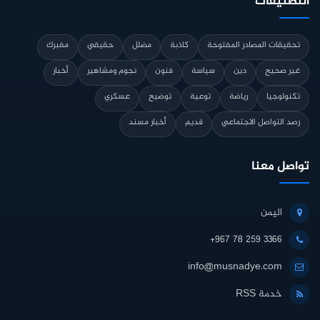
التصنيفات
تحقيقات المصادر المفتوحة
كاذبة
مضلل
حقيقي
مفبرك
غير صحيح
دين
سياسة
فنون
نجوم ومشاهير
أخبار
تكنولوجيا
رياضة
توعية
توضيح
عسكري
رصد التواصل الاجتماعي
قديم
أخبار مسند
تواصل معنا
اليمن
+967 78 259 3366
info@musnadye.com
خدمة RSS