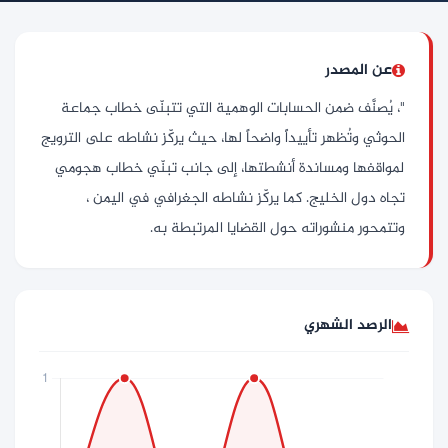
عن المصدر
"، يُصنَّف ضمن الحسابات الوهمية التي تتبنّى خطاب جماعة
الحوثي وتُظهر تأييداً واضحاً لها، حيث يركّز نشاطه على الترويج
لمواقفها ومساندة أنشطتها، إلى جانب تبنّي خطاب هجومي
تجاه دول الخليج. كما يركّز نشاطه الجغرافي في اليمن ،
وتتمحور منشوراته حول القضايا المرتبطة به.
الرصد الشهري