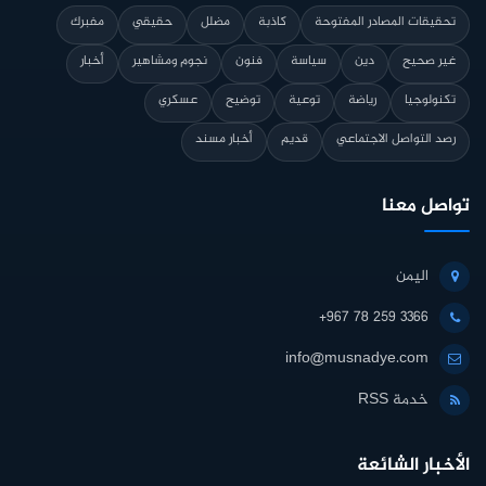
تحقيقات المصادر المفتوحة
كاذبة
مضلل
حقيقي
مفبرك
غير صحيح
دين
سياسة
فنون
نجوم ومشاهير
أخبار
تكنولوجيا
رياضة
توعية
توضيح
عسكري
رصد التواصل الاجتماعي
قديم
أخبار مسند
تواصل معنا
اليمن
+967 78 259 3366
info@musnadye.com
خدمة RSS
الأخبار الشائعة