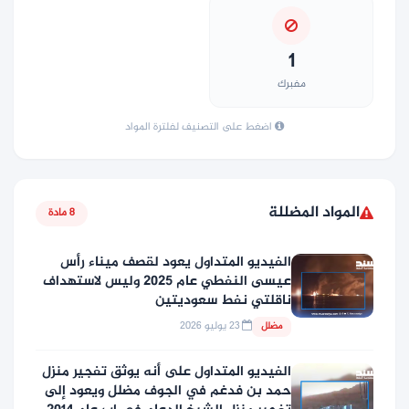
1
مفبرك
اضغط على التصنيف لفلترة المواد
المواد المضللة
8 مادة
الفيديو المتداول يعود لقصف ميناء رأس
عيسى النفطي عام 2025 وليس لاستهداف
ناقلتي نفط سعوديتين
23 يوليو 2026
مضلل
الفيديو المتداول على أنه يوثق تفجير منزل
حمد بن فدغم في الجوف مضلل ويعود إلى