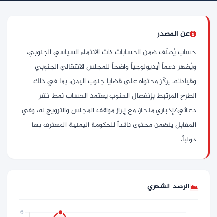
عن المصدر
حساب يُصنّف ضمن الحسابات ذات الانتماء السياسي الجنوبي،
ويُظهر دعماً أيديولوجياً واضحاً للمجلس الانتقالي الجنوبي
وقيادته. يركّز محتواه على قضايا جنوب اليمن، بما في ذلك
الطرح المرتبط بإنفصال الجنوب يعتمد الحساب نمط نشر
دعائي/إخباري منحاز، مع إبراز مواقف المجلس والترويج له، وفي
المقابل يتضمن محتوى ناقداً للحكومة اليمنية المعترف بها
دولياً.
الرصد الشهري