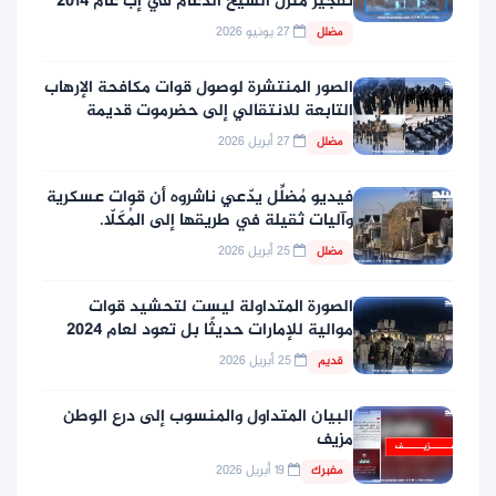
تفجير منزل الشيخ الدعام في إب عام 2014
27 يونيو 2026
مضلل
الصور المنتشرة لوصول قوات مكافحة الإرهاب
التابعة للانتقالي إلى حضرموت قديمة
27 أبريل 2026
مضلل
فيديو مُضلِّل يدّعي ناشروه أن قوات عسكرية
وآليات ثقيلة في طريقها إلى المُكَلّا.
25 أبريل 2026
مضلل
الصورة المتداولة ليست لتحشيد قوات
موالية للإمارات حديثًا بل تعود لعام 2024
25 أبريل 2026
قديم
البيان المتداول والمنسوب إلى درع الوطن
مزيف
19 أبريل 2026
مفبرك