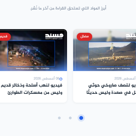
أبرز المواد التي تستحق القراءة من آخر ما نُشر.
قديم
قدي
2026
06 أغسطس 2026
يو لنهب أسلحة وذخائر قديم
فيديو زُعم أنه يُظهر دخول أرتال
س من معسكرات الطوارئ
عسكرية تابعة للمجلس الانتقال
المنحل إلى سي...