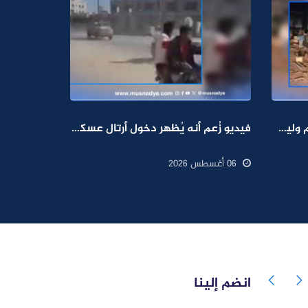
فيديو لنهب أسلحة وذخائر قديم وليس من معسكرات الطوارئ
فيديو زُعم أنه يُظهر دخول أرتال عسكرية تابعة للمجلس الانتقالي المنحل إلى سيئون قديم ويعود إلى ديسمبر 2025
06 أغسطس 2026
انضم إلينا