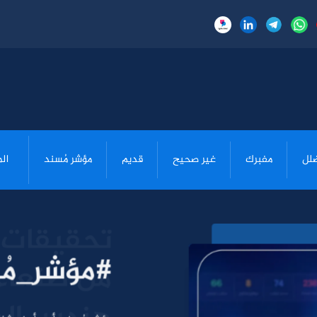
لل
مفبرك
غير صحيح
قديم
مؤشر مُسند
ال
#مؤشر_مُ