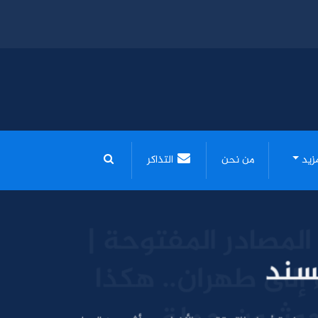
مزيد
من نحن
التذاكر
سند