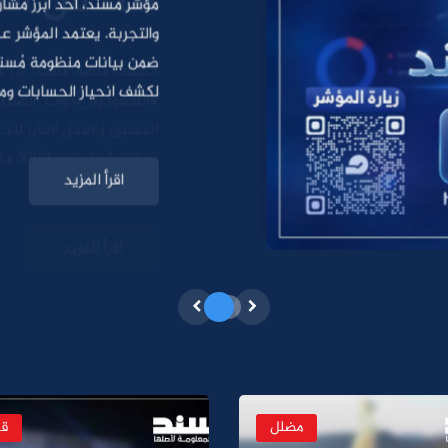
مؤشر مُسند، أحد أبرز مشا
والتجربة. يعتمد المؤشر 
ضمن بيانات منظومة مُسند،
لكشف انحياز الحسابات ومح
مهنية لقياس جودة المحتو
ثقة ديناميكي يعكس مصدا
اقرأ المزيد
مضلل
ق