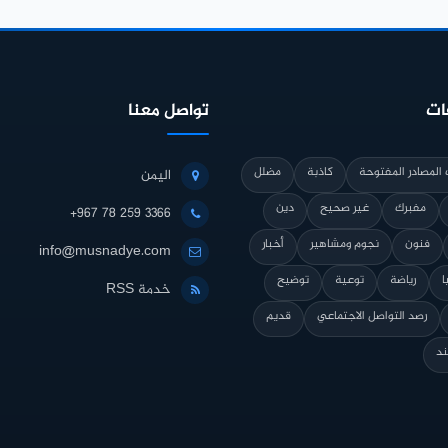
ات
تواصل معنا
المصادر المفتوحة
كاذبة
مضلل
اليمن
مفبرك
غير صحيح
دين
+967 78 259 3366
فنون
نجوم ومشاهير
أخبار
info@musnadye.com
ا
رياضة
توعية
توضيح
خدمة RSS
رصد التواصل الاجتماعي
قديم
ند